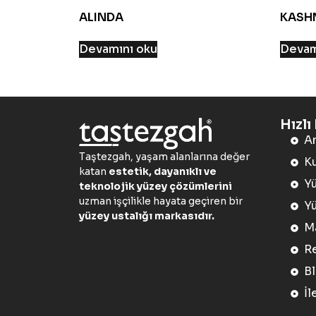
ALINDA
KASH
Devamını oku
Devam
Hızl
A
Taştezgah, yaşam alanlarına değer
K
katan
estetik, dayanıklı ve
Yü
teknolojik yüzey çözümlerini
uzman işçilikle hayata geçiren bir
Yü
yüzey ustalığı markasıdır.
Ma
Re
B
İl