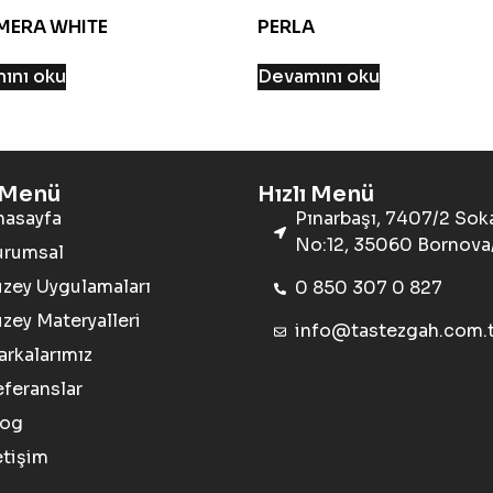
MERA WHITE
PERLA
ını oku
Devamını oku
ı Menü
Hızlı Menü
nasayfa
Pınarbaşı, 7407/2 Sok
No:12, 35060 Bornova/
urumsal
zey Uygulamaları
0 850 307 0 827
zey Materyalleri
info@tastezgah.com.t
rkalarımız
feranslar
log
etişim