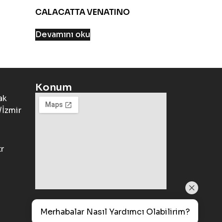
CALACATTA VENATINO
Devamını oku
Konum
ak
İzmir
r
Merhabalar Nasıl Yardımcı Olabilirim?